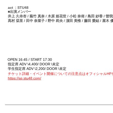
act : STU48
■出演メンバー
井上 久伶杏 / 蕪竹 真奈 / 木原 姫花世 / 小松 奈侑 / 島田 紗香 / 曽
髙村 栞里 / 田中 奈菜子 / 野中 莉央 / 濵田 美惟 / 藤田 愛結 / 屋木 
OPEN 16:45 / START 17:30
指定席 ADV \
4,400/ DOOR \未定
学生指定席 ADV \2
,200/ DOOR \未定
チケット詳細・イベント開催についての注意点はオフィシャルHP
https://sp.stu48.com/