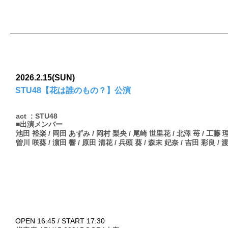
2026.2.15(SUN)
STU48【花は誰のもの？】公演
act : STU48
■出演メンバー
池田 裕楽 / 岡田 あずみ / 岡村 梨央 / 尾崎 世里花 / 北澤 苺 / 工藤 
曽川 咲葵 / 濵田 響 / 原田 清花 / 兵頭 葵 / 森末 妃奈 / 吉田 彩良 /
OPEN 16:45 / START 17:30