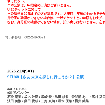
承ください。
＊本公演は、R-指定の出演はございません。
U-20チケットに関して
＊公演当日20歳までの方が対象です。入場時、年齢のわかる身分
身分証の確認ができない場合は、一般チケットとの差額をお支払
なお、身分証の確認ができない場合、払い戻しは行いません。忘
問：夢番地 082-249-3571
2026.2.14(SAT)
STU48【さあ 未来を探しに行こうか？】公演
act : STU48
■出演メンバー
石松 陽菜 / 坂木 叶愛 / 坂崎 愛 / 島田 紗香 / 曽我部 あこ / 髙村 栞
濵田 美惟 / 藤田 愛結 / 三好 真綺 / 屋木 優菜 / 横井 結菜