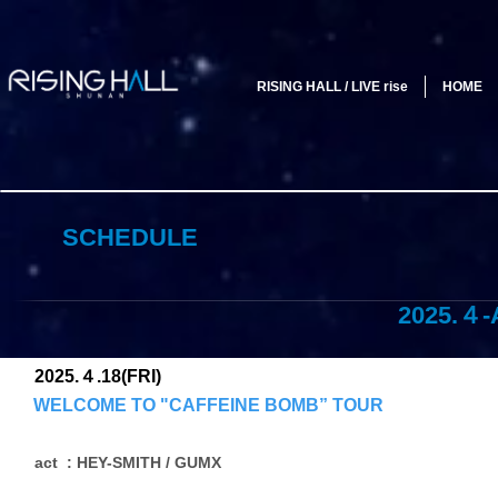
RISING HALL / LIVE rise
HOME
SCHEDULE
2025.４-A
2025.４.18(FRI)
WELCOME TO "CAFFEINE BOMB” TOUR
act : HEY-SMITH / GUMX