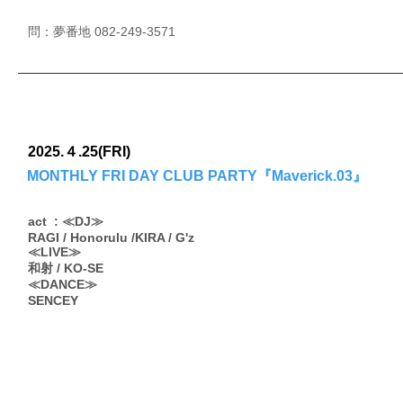
問：夢番地 082-249-3571
2025.４.25(FRI)
MONTHLY FRI DAY CLUB PARTY『Maverick.03』
act : ≪DJ≫
RAGI / Honorulu /KIRA / G'z
≪LIVE≫
和射 / KO-SE
≪DANCE≫
SENCEY